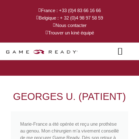
France : +33 (0)4 83 66 16 66
Belgique : + 32 (0)4 98 97 58 59
Nous contacter
Trouver un kiné équipé
INFORMATIONS CLINIQUES
LOCATION À DOMICILE
GEORGES U. (PATIENT)
Marie-France a été opérée et reçu une prothèse
au genou. Mon chirurgien m'a vivement conseillé
de me procurer Game Ready. Dès son retour à