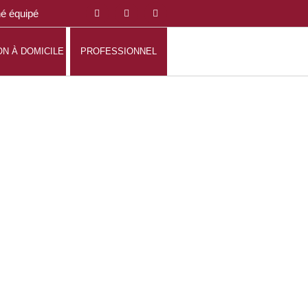
né équipé
ON À DOMICILE
PROFESSIONNEL
 ATHLÈTES