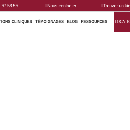
8 97 58 59
Nous contacter
Trouver un ki
TIONS CLINIQUES
TÉMOIGNAGES
BLOG
RESSOURCES
LOCATI
DY POUR LES PATIENTS ET LES