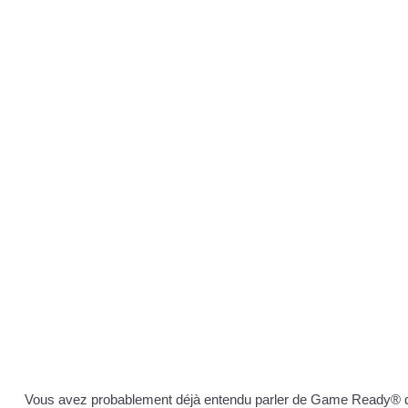
 FONCTIONNEMENT DE LA THÉRAPIE DU CHA
GUÉRIR APRÈS UNE BLESSURE OU UNE OPÉ
Vous avez probablement déjà entendu parler de Game Ready® qui 