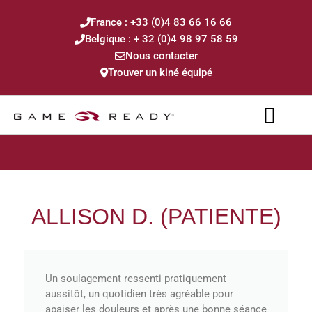
France : +33 (0)4 83 66 16 66
Belgique : + 32 (0)4 98 97 58 59
Nous contacter
Trouver un kiné équipé
INFORMATIONS CLINIQUES
LOCATION À DOMICILE
ALLISON D. (PATIENTE)
Un soulagement ressenti pratiquement
aussitôt, un quotidien très agréable pour
apaiser les douleurs et après une bonne séance