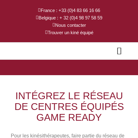
France : +33 (0)4 83 66 16 66
Belgique : + 32 (0)4 98 97 58 59
Nous contacter
Trouver un kiné équipé
INFORMATIONS CLINIQUES
LOCATION À DOMICILE
INTÉGREZ LE RÉSEAU
DE CENTRES ÉQUIPÉS
GAME READY
Pour les kinésithérapeutes, faire partie du réseau de