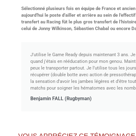
Sélectionné plusieurs fois en équipe de France et ancien
aujourd’hui le poste d’ailler et arrière au sein de l’effec
transfert au Racing fût le plus gros transfert de l’histoi
celui de Jonny Wilkinson, Sébastien Chabal ou encore Da
J'utilise le Game Ready depuis maintenant 3 ans. Je
quand j'étais en rééducation pour mon genou. Maint
peux le transporter partout. Je l’utilise tous les jo
récupérer (double botte avec action de pressothérapie 
la sensation d'avoir les jambes légères et d'être tout 
matchs pour soigner les hématomes avec les nom
Benjamin FALL (Rugbyman)
VOUS APPRÉCIEZ CE TÉMOIGNAGE