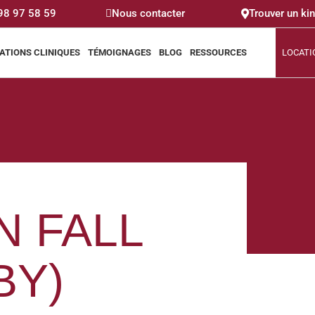
 98 97 58 59
Nous contacter
Trouver un ki
ATIONS CLINIQUES
TÉMOIGNAGES
BLOG
RESSOURCES
LOCATI
N FALL
BY)